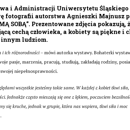
awa i Administracji Uniwersytetu Śląskiego
fotografii autorstwa Agnieszki Majnusz pt
 SOBĄ”. Prezentowane zdjęcia pokazują, 
cą cechą człowieka, a kobiety są piękne i 
 innym ludziom.
h i ich różnorodności
– mówi autorka wystawy. Bohaterki wystaw
oje pasje, marzenia, pracują, studiują, zakładają rodziny, posi
a swojej niepełnosprawności.
lędami wszystkie jesteśmy takie same. W każdej z kobiet tkwi siła,
 Jednakże często mieszają się one z lękiem, poczuciem bezsilnośc
 się kruche, jednak w grupie, która nas wspiera, tkwi siła i moc
.