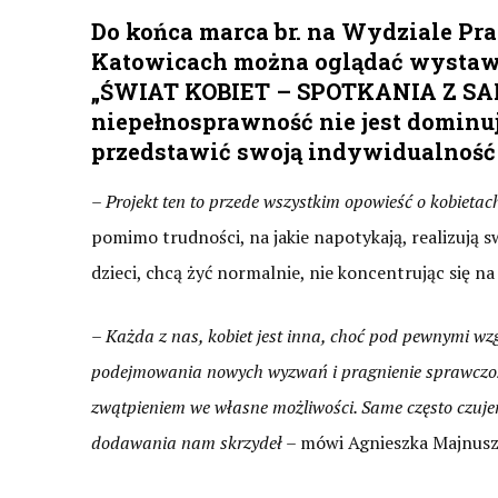
Do końca marca br. na Wydziale Pr
Katowicach można oglądać wystawę 
„ŚWIAT KOBIET – SPOTKANIA Z SAMĄ
niepełnosprawność nie jest dominują
przedstawić swoją indywidualność
–
Projekt ten to przede wszystkim opowieść o kobietac
pomimo trudności, na jakie napotykają, realizują sw
dzieci, chcą żyć normalnie, nie koncentrując się n
–
Każda z nas, kobiet jest inna, choć pod pewnymi wzg
podejmowania nowych wyzwań i pragnienie sprawczości.
zwątpieniem we własne możliwości. Same często czujemy
dodawania nam skrzydeł
– mówi Agnieszka Majnusz