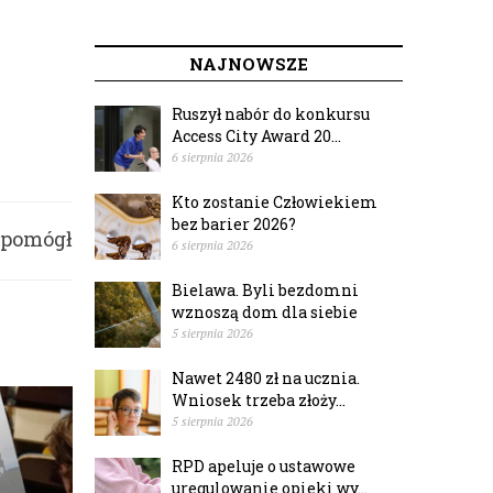
NAJNOWSZE
Ruszył nabór do konkursu
Access City Award 20...
6 sierpnia 2026
Kto zostanie Człowiekiem
bez barier 2026?
 pomógł
6 sierpnia 2026
Bielawa. Byli bezdomni
omnym
wznoszą dom dla siebie
5 sierpnia 2026
Nawet 2480 zł na ucznia.
Wniosek trzeba złoży...
5 sierpnia 2026
RPD apeluje o ustawowe
uregulowanie opieki wy...