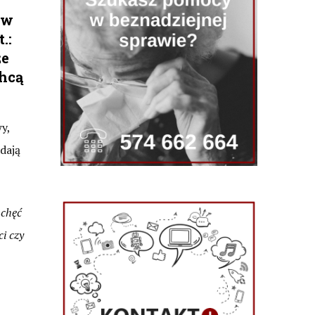
 w
.:
że
chcą
y,
adają
 chęć
i czy