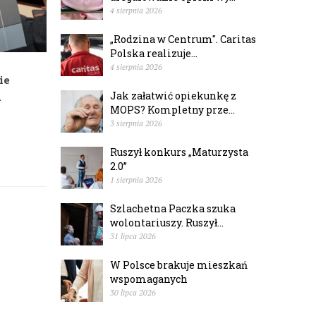
4 sierpnia 2026
„Rodzina w Centrum". Caritas
Polska realizuje...
4 sierpnia 2026
ie
Jak załatwić opiekunkę z
u
MOPS? Kompletny prze...
3 sierpnia 2026
Ruszył konkurs „Maturzysta
2.0”
1 sierpnia 2026
Szlachetna Paczka szuka
wolontariuszy. Ruszył...
31 lipca 2026
W Polsce brakuje mieszkań
wspomaganych
30 lipca 2026