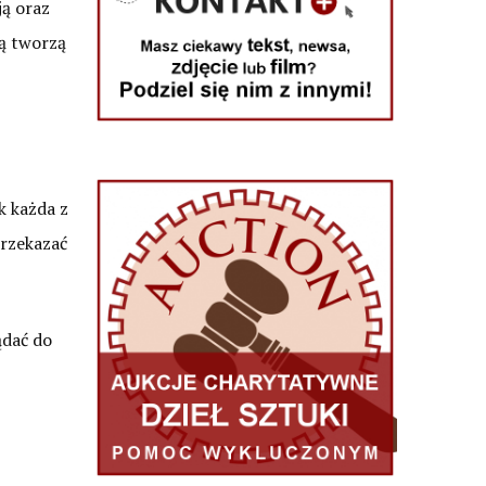
ją oraz
tą tworzą
k każda z
przekazać
dać do