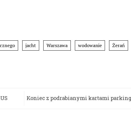
ecznego
jacht
Warszawa
wodowanie
Żerań
GUS
Koniec z podrabianymi kartami parki
dla niepełnospraw