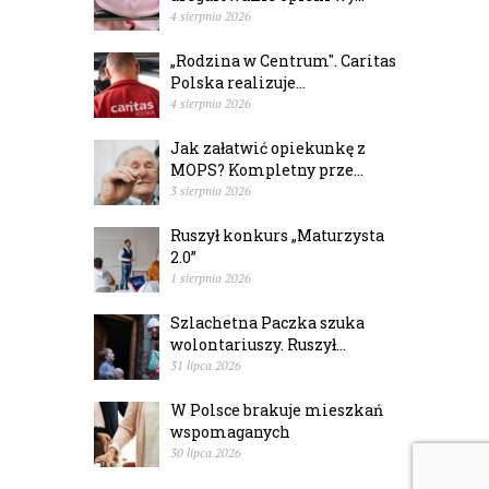
4 sierpnia 2026
„Rodzina w Centrum". Caritas
Polska realizuje...
4 sierpnia 2026
Jak załatwić opiekunkę z
MOPS? Kompletny prze...
3 sierpnia 2026
Ruszył konkurs „Maturzysta
2.0”
1 sierpnia 2026
Szlachetna Paczka szuka
wolontariuszy. Ruszył...
31 lipca 2026
W Polsce brakuje mieszkań
wspomaganych
30 lipca 2026