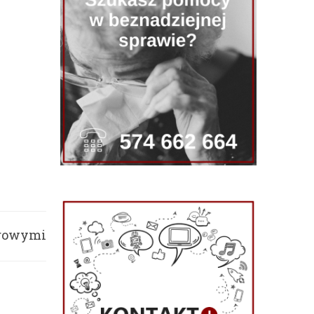
ngowymi
nych?