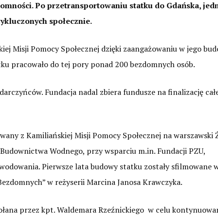
domności. Po przetransportowaniu statku do Gdańska, jed
wykluczonych społecznie.
skiej Misji Pomocy Społecznej dzięki zaangażowaniu w jego bu
atku pracowało do tej pory ponad 200 bezdomnych osób.
darczyńców. Fundacja nadal zbiera fundusze na finalizację cał
owany z Kamiliańskiej Misji Pomocy Społecznej na warszawski 
a Budownictwa Wodnego, przy wsparciu m.in. Fundacji PZU,
odowania. Pierwsze lata budowy statku zostały sfilmowane 
Bezdomnych” w reżyserii Marcina Janosa Krawczyka.
ołana przez kpt. Waldemara Rzeźnickiego w celu kontynuowan