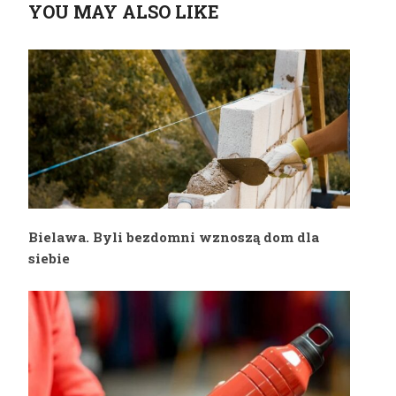
YOU MAY ALSO LIKE
dłużej otwarta
wszystkich.
podczas mrozów
Ci seniorzy będą
wyłączeni
ze świadczenia
Bielawa. Byli bezdomni wznoszą dom dla
siebie