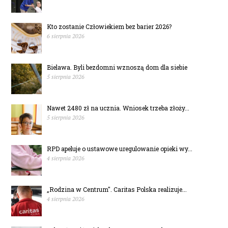
Kto zostanie Człowiekiem bez barier 2026?
6 sierpnia 2026
Bielawa. Byli bezdomni wznoszą dom dla siebie
5 sierpnia 2026
Nawet 2480 zł na ucznia. Wniosek trzeba złoży...
5 sierpnia 2026
RPD apeluje o ustawowe uregulowanie opieki wy...
4 sierpnia 2026
„Rodzina w Centrum". Caritas Polska realizuje...
4 sierpnia 2026