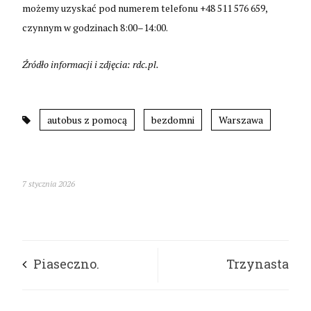
możemy uzyskać pod numerem telefonu +48 511 576 659,
czynnym w godzinach 8:00–14:00.
Źródło informacji i zdjęcia: rdc.pl.
autobus z pomocą
bezdomni
Warszawa
7 stycznia 2026
Piaseczno.
Trzynasta
Kawiarenka Caritas
emerytura nie dla