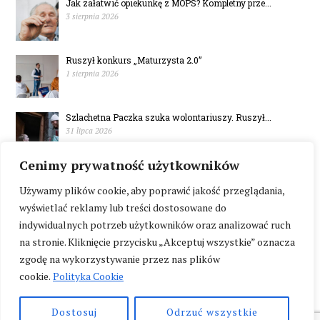
Jak załatwić opiekunkę z MOPS? Kompletny prze...
3 sierpnia 2026
Ruszył konkurs „Maturzysta 2.0”
1 sierpnia 2026
Szlachetna Paczka szuka wolontariuszy. Ruszył...
31 lipca 2026
Cenimy prywatność użytkowników
W Polsce brakuje mieszkań wspomaganych
30 lipca 2026
Używamy plików cookie, aby poprawić jakość przeglądania,
wyświetlać reklamy lub treści dostosowane do
indywidualnych potrzeb użytkowników oraz analizować ruch
na stronie. Kliknięcie przycisku „Akceptuj wszystkie” oznacza
zgodę na wykorzystywanie przez nas plików
cookie.
Polityka Cookie
Dostosuj
Odrzuć wszystkie