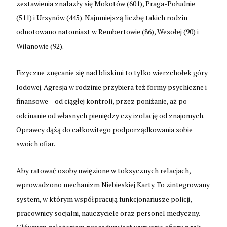
zestawienia znalazły się Mokotów (601), Praga-Południe
(511) i Ursynów (445). Najmniejszą liczbę takich rodzin
odnotowano natomiast w Rembertowie (86), Wesołej (90) i
Wilanowie (92).
Fizyczne znęcanie się nad bliskimi to tylko wierzchołek góry
lodowej. Agresja w rodzinie przybiera też formy psychiczne i
finansowe – od ciągłej kontroli, przez poniżanie, aż po
odcinanie od własnych pieniędzy czy izolację od znajomych.
Oprawcy dążą do całkowitego podporządkowania sobie
swoich ofiar.
Aby ratować osoby uwięzione w toksycznych relacjach,
wprowadzono mechanizm Niebieskiej Karty. To zintegrowany
system, w którym współpracują funkcjonariusze policji,
pracownicy socjalni, nauczyciele oraz personel medyczny.