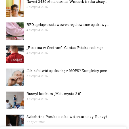
Nawet 2480 zł na ucznia. Wniosek trzeba złoży...
5 sierpnia 2026
RPD apeluje o ustawowe uregulowanie opieki wy...
4 sierpnia 2026
„Rodzina w Centrum". Caritas Polska realizuje...
4 sierpnia 2026
Jak załatwić opiekunkę z MOPS? Kompletny prze...
3 sierpnia 2026
Ruszył konkurs „Maturzysta 2.0”
1 sierpnia 2026
Szlachetna Paczka szuka wolontariuszy. Ruszył...
31 lipca 2026