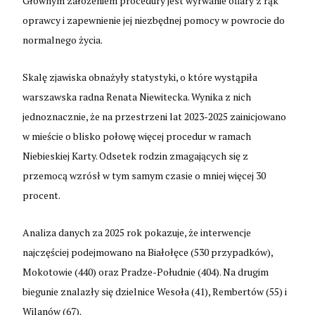
Głównym założeniem procedury jest wyrwanie ofiary z rąk
oprawcy i zapewnienie jej niezbędnej pomocy w powrocie do
normalnego życia.
Skalę zjawiska obnażyły statystyki, o które wystąpiła
warszawska radna Renata Niewitecka. Wynika z nich
jednoznacznie, że na przestrzeni lat 2023-2025 zainicjowano
w mieście o blisko połowę więcej procedur w ramach
Niebieskiej Karty. Odsetek rodzin zmagających się z
przemocą wzrósł w tym samym czasie o mniej więcej 30
procent.
Analiza danych za 2025 rok pokazuje, że interwencje
najczęściej podejmowano na Białołęce (530 przypadków),
Mokotowie (440) oraz Pradze-Południe (404). Na drugim
biegunie znalazły się dzielnice Wesoła (41), Rembertów (55) i
Wilanów (67).