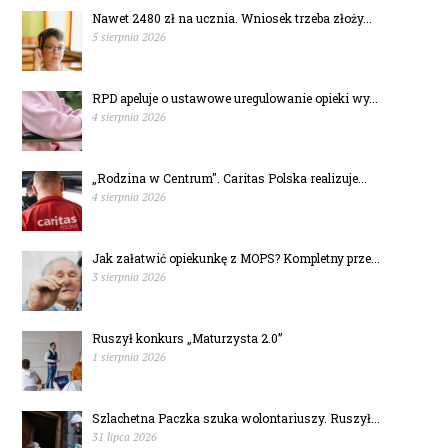
Nawet 2480 zł na ucznia. Wniosek trzeba złoży...
5 sierpnia 2026
RPD apeluje o ustawowe uregulowanie opieki wy...
4 sierpnia 2026
„Rodzina w Centrum". Caritas Polska realizuje...
4 sierpnia 2026
Jak załatwić opiekunkę z MOPS? Kompletny prze...
3 sierpnia 2026
Ruszył konkurs „Maturzysta 2.0”
1 sierpnia 2026
Szlachetna Paczka szuka wolontariuszy. Ruszył...
31 lipca 2026