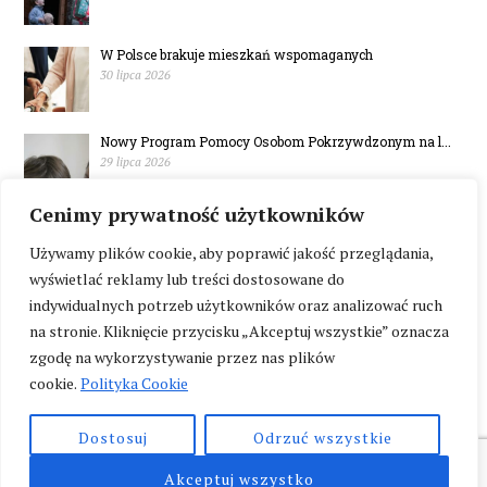
W Polsce brakuje mieszkań wspomaganych
30 lipca 2026
Nowy Program Pomocy Osobom Pokrzywdzonym na l...
29 lipca 2026
Cenimy prywatność użytkowników
Mazowsze. Symboliczna złotówka za bilet do in...
29 lipca 2026
Używamy plików cookie, aby poprawić jakość przeglądania,
wyświetlać reklamy lub treści dostosowane do
indywidualnych potrzeb użytkowników oraz analizować ruch
na stronie. Kliknięcie przycisku „Akceptuj wszystkie” oznacza
zgodę na wykorzystywanie przez nas plików
cookie.
Polityka Cookie
Dostosuj
Odrzuć wszystkie
Akceptuj wszystko