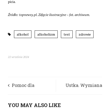
picia.
Źródło: topnewsy.pl. Zdjęcie ilustracyjne – fot. archiwum.
alkohol
alkoholizm
test
zdrowie
22 września 2024
Pomoc dla
Ustka. Wymiana
studentów
doświadczeń
YOU MAY ALSO LIKE
dotkniętych
dotyczących