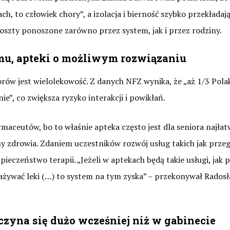
, to człowiek chory”, a izolacja i bierność szybko przekładają
oszty ponoszone zarówno przez system, jak i przez rodziny.
mu, apteki o możliwym rozwiązaniu
ów jest wielolekowość. Z danych NFZ wynika, że „aż 1/3 Pol
ie”, co zwiększa ryzyko interakcji i powikłań.
aceutów, bo to właśnie apteka często jest dla seniora najłat
zdrowia. Zdaniem uczestników rozwój usług takich jak przeg
eczeństwo terapii. „Jeżeli w aptekach będą takie usługi, jak 
ażywać leki (…) to system na tym zyska” – przekonywał Rados
zaczyna się dużo wcześniej niż w gabinecie