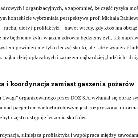
 kadrowych i organizacyjnych, a zapomnieć, że część ryzyka mo
 tym kontekście wybrzmiała perspektywa prof. Michała Rabijew
ruchu, diety i profilaktyki – nawet wtedy, gdy ktoś ma obciąż
e my będziemy żyli i w jakim zdrowiu będziemy żyli, tak napra
ystem powinien nie tylko leczyć skutki, ale także wspierać lud
z najbardziej opłacalnych i zarazem najbardziej „ludzkich” dró
a i koordynacja zamiast gaszenia pożarów
 Uwagi” organizowanego przez DOZ S.A. wyłaniał się obraz sy
eka nad pacjentem wielochorobowym jest rozproszona, informac
 zbyt często ustępuje leczeniu skutków.
rdynacja, silniejsza profilaktyka i współpraca między zawodam