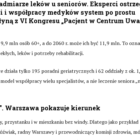
dmiarze leków u seniorów. Eksperci ostrze
yki i współpracy medyków system po prostu
płyną z VI Kongresu „Pacjent w Centrum Uwa
 9,9 mln osób 60+, a do 2060 r. może ich być 11,9 mln. To ozna
ekłych, leków i potrzeby rehabilitacji.
 działa tylko 195 poradni geriatrycznych i 62 oddziały z ok. 1,
 model współpracy wielu specjalistów, a nie leczenie seniora „
m”. Warszawa pokazuje kierunek
cy, przystanku i w mieszkaniu bez windy. Dlatego jako przykład
źwiak, radny Warszawy i przewodniczący komisji zdrowia, mó