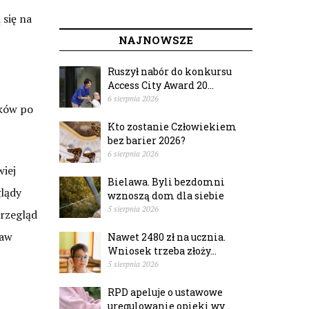
 się na
NAJNOWSZE
Ruszył nabór do konkursu
Access City Award 20...
6 sierpnia 2026
aków po
Kto zostanie Człowiekiem
bez barier 2026?
6 sierpnia 2026
wiej
Bielawa. Byli bezdomni
lądy
wznoszą dom dla siebie
5 sierpnia 2026
przegląd
ław
Nawet 2480 zł na ucznia.
Wniosek trzeba złoży...
5 sierpnia 2026
RPD apeluje o ustawowe
uregulowanie opieki wy...