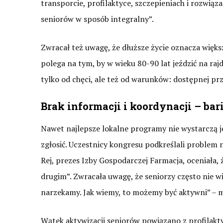
transporcie, profilaktyce, szczepieniach i rozwią
seniorów w sposób integralny”.
Zwracał też uwagę, że dłuższe życie oznacza większ
polega na tym, by w wieku 80-90 lat jeździć na rajd
tylko od chęci, ale też od warunków: dostępnej prze
Brak informacji i koordynacji – bar
Nawet najlepsze lokalne programy nie wystarczą jedn
zgłosić. Uczestnicy kongresu podkreślali problem n
Rej, prezes Izby Gospodarczej Farmacja, oceniała,
drugim”. Zwracała uwagę, że seniorzy często nie wi
narzekamy. Jak wiemy, to możemy być aktywni” – 
Wątek aktywizacji seniorów powiązano z profilakt