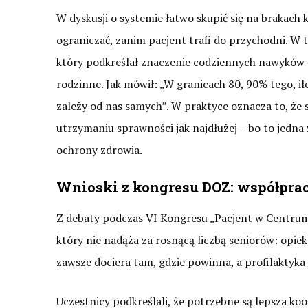
W dyskusji o systemie łatwo skupić się na brakach
ograniczać, zanim pacjent trafi do przychodni. W
który podkreślał znaczenie codziennych nawyków – 
rodzinne. Jak mówił: „W granicach 80, 90% tego, il
zależy od nas samych”. W praktyce oznacza to, że s
utrzymaniu sprawności jak najdłużej – bo to jedna 
ochrony zdrowia.
Wnioski z kongresu DOZ: współprac
Z debaty podczas VI Kongresu „Pacjent w Centrum
który nie nadąża za rosnącą liczbą seniorów: opi
zawsze dociera tam, gdzie powinna, a profilaktyka
Uczestnicy podkreślali, że potrzebne są lepsza koo