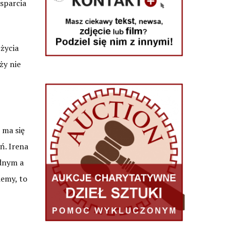
wsparcia
 życia
ży nie
 ma się
ń. Irena
ednym a
iemy, to