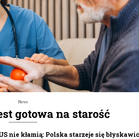
News
est gotowa na starość
 nie kłamią: Polska starzeje się błyskawic