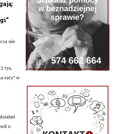
gają:
gi”
cza nie
2 tys.
na raty” w
 działań
wił o