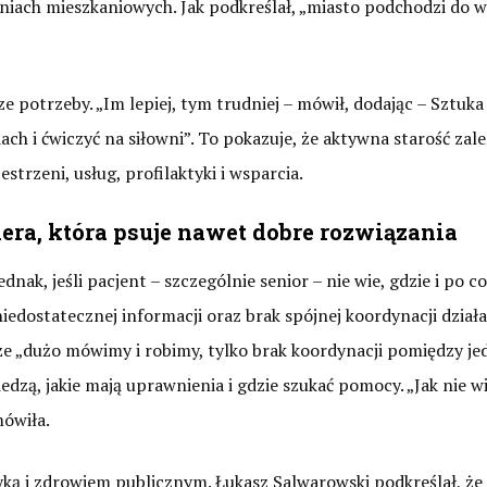
zaniach mieszkaniowych. Jak podkreślał, „miasto podchodzi do 
e potrzeby. „Im lepiej, tym trudniej – mówił, dodając – Sztuka
ach i ćwiczyć na siłowni”. To pokazuje, że aktywna starość zale
strzeni, usług, profilaktyki i wsparcia.
iera, która psuje nawet dobre rozwiązania
ak, jeśli pacjent – szczególnie senior – nie wie, gdzie i po co
iedostatecznej informacji oraz brak spójnej koordynacji działa
 że „dużo mówimy i robimy, tylko brak koordynacji pomiędzy j
edzą, jakie mają uprawnienia i gdzie szukać pomocy. „Jak nie w
mówiła.
yką i zdrowiem publicznym. Łukasz Salwarowski podkreślał, że