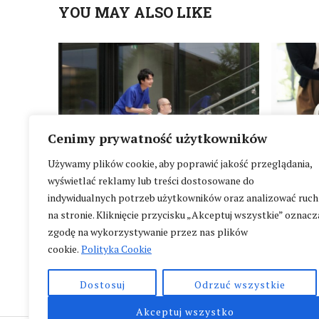
YOU MAY ALSO LIKE
Cenimy prywatność użytkowników
Używamy plików cookie, aby poprawić jakość przeglądania,
W Polsc
wyświetlać reklamy lub treści dostosowane do
wspoma
Ruszył nabór do konkursu Access
indywidualnych potrzeb użytkowników oraz analizować ruch
City Award 2027
na stronie. Kliknięcie przycisku „Akceptuj wszystkie” oznacz
zgodę na wykorzystywanie przez nas plików
cookie.
Polityka Cookie
Dostosuj
Odrzuć wszystkie
Akceptuj wszystko