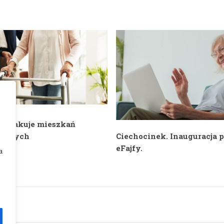
e brakuje mieszkań
ganych
Ciechocinek. Inauguracja p
eFajfy.
a