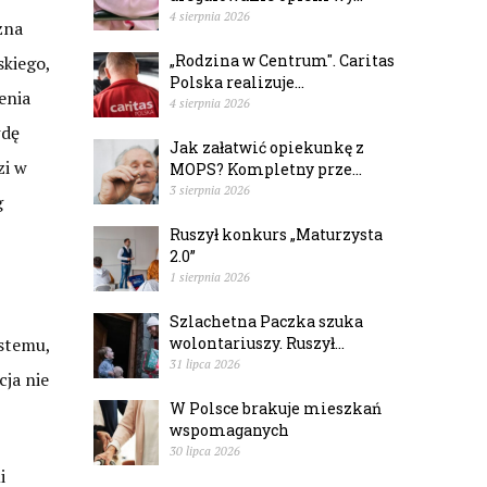
4 sierpnia 2026
żna
„Rodzina w Centrum". Caritas
skiego,
Polska realizuje...
enia
4 sierpnia 2026
wdę
Jak załatwić opiekunkę z
zi w
MOPS? Kompletny prze...
3 sierpnia 2026
g
Ruszył konkurs „Maturzysta
2.0”
1 sierpnia 2026
Szlachetna Paczka szuka
stemu,
wolontariuszy. Ruszył...
31 lipca 2026
ja nie
W Polsce brakuje mieszkań
wspomaganych
30 lipca 2026
i