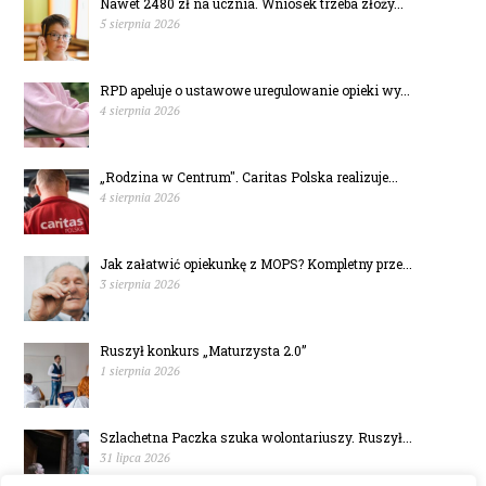
Nawet 2480 zł na ucznia. Wniosek trzeba złoży...
5 sierpnia 2026
RPD apeluje o ustawowe uregulowanie opieki wy...
4 sierpnia 2026
„Rodzina w Centrum". Caritas Polska realizuje...
4 sierpnia 2026
Jak załatwić opiekunkę z MOPS? Kompletny prze...
3 sierpnia 2026
Ruszył konkurs „Maturzysta 2.0”
1 sierpnia 2026
Szlachetna Paczka szuka wolontariuszy. Ruszył...
31 lipca 2026