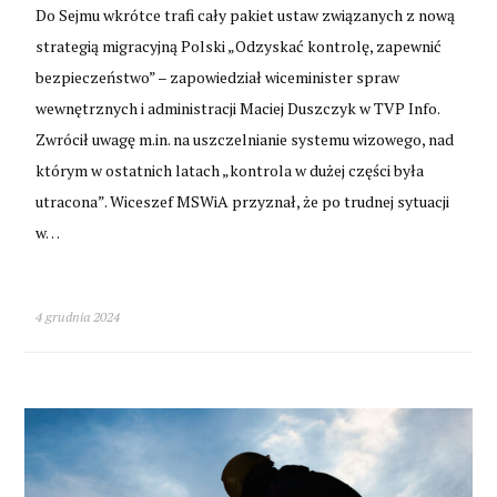
Do Sejmu wkrótce trafi cały pakiet ustaw związanych z nową
strategią migracyjną Polski „Odzyskać kontrolę, zapewnić
bezpieczeństwo” – zapowiedział wiceminister spraw
wewnętrznych i administracji Maciej Duszczyk w TVP Info.
Zwrócił uwagę m.in. na uszczelnianie systemu wizowego, nad
którym w ostatnich latach „kontrola w dużej części była
utracona”. Wiceszef MSWiA przyznał, że po trudnej sytuacji
w…
4 grudnia 2024