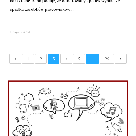
na Ukrainę. Bank podaje, że odnotowany spadek wynika ze
spadku zarobków pracowników…
18 lipca 2024
<
1
2
3
4
5
…
26
>