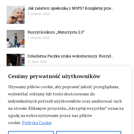
Jak załatwić opiekunkę z MOPS? Kompletny prze...
3 sierpnia 2026
Ruszył konkurs „Maturzysta 2.0”
1 sierpnia 2026
Szlachetna Paczka szuka wolontariuszy. Ruszył...
31 lipca 2026
Cenimy prywatność użytkowników
W Polsce brakuje mieszkań wspomaganych
30 lipca 2026
Używamy plików cookie, aby poprawić jakość przeglądania,
wyświetlać reklamy lub treści dostosowane do
indywidualnych potrzeb użytkowników oraz analizować ruch
na stronie. Kliknięcie przycisku „Akceptuj wszystkie” oznacza
zgodę na wykorzystywanie przez nas plików
cookie.
Polityka Cookie