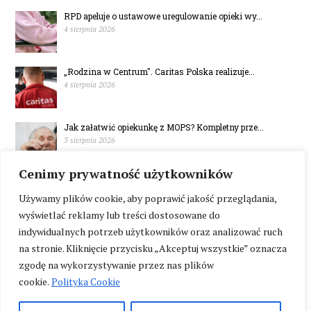
RPD apeluje o ustawowe uregulowanie opieki wy...
4 sierpnia 2026
„Rodzina w Centrum". Caritas Polska realizuje...
4 sierpnia 2026
Jak załatwić opiekunkę z MOPS? Kompletny prze...
3 sierpnia 2026
Cenimy prywatność użytkowników
Ruszył konkurs „Maturzysta 2.0”
1 sierpnia 2026
Używamy plików cookie, aby poprawić jakość przeglądania,
wyświetlać reklamy lub treści dostosowane do
indywidualnych potrzeb użytkowników oraz analizować ruch
na stronie. Kliknięcie przycisku „Akceptuj wszystkie” oznacza
zgodę na wykorzystywanie przez nas plików
cookie.
Polityka Cookie