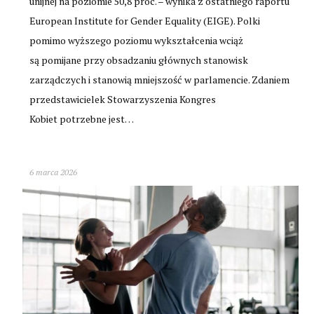
unijnej na poziomie 50,8 proc. – wynika z ostatniego raportu
European Institute for Gender Equality (EIGE). Polki
pomimo wyższego poziomu wykształcenia wciąż
są pomijane przy obsadzaniu głównych stanowisk
zarządczych i stanowią mniejszość w parlamencie. Zdaniem
przedstawicielek Stowarzyszenia Kongres
Kobiet potrzebne jest…
6 marca 2026