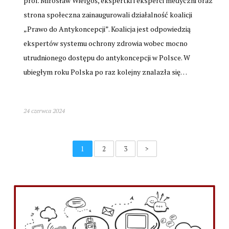
prof. Mirosław Wielgoś, ekspertki i eksperci medyczni oraz
strona społeczna zainaugurowali działalność koalicji
„Prawo do Antykoncepcji”. Koalicja jest odpowiedzią
ekspertów systemu ochrony zdrowia wobec mocno
utrudnionego dostępu do antykoncepcji w Polsce. W
ubiegłym roku Polska po raz kolejny znalazła się…
24 czerwca 2024
1
2
3
>