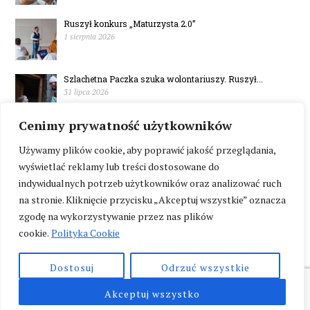
Ruszył konkurs „Maturzysta 2.0”
1 sierpnia 2026
Szlachetna Paczka szuka wolontariuszy. Ruszył...
31 lipca 2026
Cenimy prywatność użytkowników
W Polsce brakuje mieszkań wspomaganych
30 lipca 2026
Używamy plików cookie, aby poprawić jakość przeglądania,
wyświetlać reklamy lub treści dostosowane do
indywidualnych potrzeb użytkowników oraz analizować ruch
na stronie. Kliknięcie przycisku „Akceptuj wszystkie” oznacza
zgodę na wykorzystywanie przez nas plików
cookie.
Polityka Cookie
Dostosuj
Odrzuć wszystkie
Akceptuj wszystko
Copyright © by Wykluczeni.pl. All rights reserved.