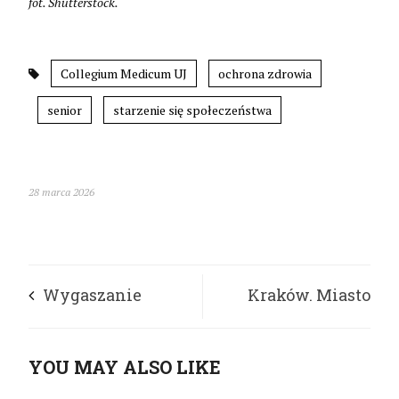
fot. Shutterstock.
Collegium Medicum UJ
ochrona zdrowia
senior
starzenie się społeczeństwa
28 marca 2026
Wygaszanie
Kraków. Miasto
wypożyczalni
wspiera aktywność
YOU MAY ALSO LIKE
sprzętu dla osób z
osób z