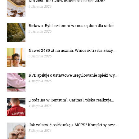
Kto zostanie Człowiekiem bez barier 2026?
6 sierpnia 2026
Bielawa. Byli bezdomni wznoszą dom dla siebie
5 sierpnia 2026
Nawet 2480 zł na ucznia. Wniosek trzeba złoży...
5 sierpnia 2026
RPD apeluje o ustawowe uregulowanie opieki wy...
4 sierpnia 2026
„Rodzina w Centrum". Caritas Polska realizuje...
4 sierpnia 2026
Jak załatwić opiekunkę z MOPS? Kompletny prze...
3 sierpnia 2026