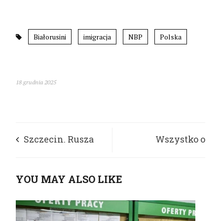
Białorusini
imigracja
NBP
Polska
18 grudnia 2025
Szczecin. Rusza
Wszystko o
nowy program
funduszach na rzecz
YOU MAY ALSO LIKE
pomocowy dla
dostępności
mieszkańców