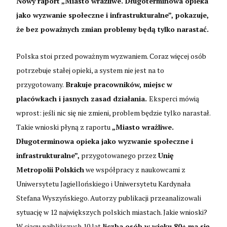
Nowy raport „Miasto wrażliwe. Długoterminowa opieka
jako wyzwanie społeczne i infrastrukturalne”, pokazuje,
że bez poważnych zmian problemy będą tylko narastać.
Polska stoi przed poważnym wyzwaniem. Coraz więcej osób
potrzebuje stałej opieki, a system nie jest na to
przygotowany.
Brakuje pracowników, miejsc w
placówkach i jasnych zasad działania.
Eksperci mówią
wprost: jeśli nic się nie zmieni, problem będzie tylko narastał.
Takie wnioski płyną z raportu
„Miasto wrażliwe.
Długoterminowa opieka jako wyzwanie społeczne i
infrastrukturalne”,
przygotowanego przez
Unię
Metropolii Polskich
we współpracy z naukowcami z
Uniwersytetu Jagiellońskiego i Uniwersytetu Kardynała
Stefana Wyszyńskiego. Autorzy publikacji przeanalizowali
sytuację w 12 największych polskich miastach. Jakie wnioski?
W ciągu najbliższych 10 lat
liczba osób w wieku 80+ ma się