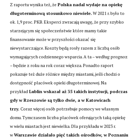
Z raportu wynika też, że
Polska nadal wydaje na opiekę
długoterminową stosunkowo niewiele.
W 2021 r. było to
ok. 1,9 proc. PKB. Eksperci zwracają uwagę, że przy szybko
starzejącym się społeczeństwie które mamy takie
finansowanie może w przyszłości okazać się
niewystarczające. Koszty będą rosły razem z liczbą osób
wymagających codziennego wsparcia. A ta – według prognoz
– będzie z roku na rok coraz większa. Ponadto raport
pokazuje też duże różnice między miastami, jeśli chodzi o
dostępność placówek opieki długoterminowej. Na
przykład
Lublin wskazał aż 35 takich instytucji, podczas
gdy w Rzeszowie są tylko dwie, a w Katowicach
trzy.
Coraz więcej osób potrzebuje pomocy we własnym
domu. Tymczasem liczba placówek oferujących taką opiekę
w wielu miastach jest niewielka. Dla przykładu w 2023 r.
w
Warszawie działało pięć takich ośrodków, w Poznaniu