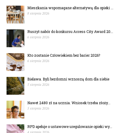
Mieszkania wspomagane alternatywą dla opieki ...
8 sierpnia 2026
Ruszył nabór do konkursu Access City Award 20...
6 sierpnia 2026
Kto zostanie Człowiekiem bez barier 2026?
6 sierpnia 2026
Bielawa. Byli bezdomni wznoszą dom dla siebie
5 sierpnia 2026
Nawet 2480 zł na ucznia. Wniosek trzeba złoży...
5 sierpnia 2026
RPD apeluje o ustawowe uregulowanie opieki wy...
4 sierpnia 2026