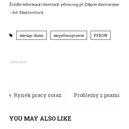
Źródło informacji i ilustracji: pfron.org.pl. Zdjęcie ilustracyjne
– fot. Shutterstock.
miesiąc dumy
niepełnosprawni
PFRON
2 lipca 2026
Rynek pracy coraz
Problemy z psami
bardziej otwiera się
asystującymi
YOU MAY ALSO LIKE
na osoby z