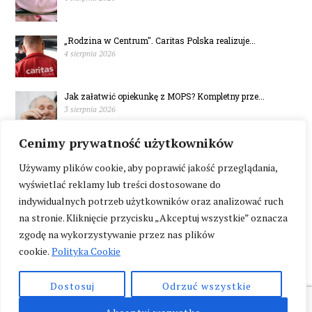
„Rodzina w Centrum". Caritas Polska realizuje...
4 sierpnia 2026
Jak załatwić opiekunkę z MOPS? Kompletny prze...
3 sierpnia 2026
Cenimy prywatność użytkowników
Ruszył konkurs „Maturzysta 2.0”
1 sierpnia 2026
Używamy plików cookie, aby poprawić jakość przeglądania,
wyświetlać reklamy lub treści dostosowane do
indywidualnych potrzeb użytkowników oraz analizować ruch
na stronie. Kliknięcie przycisku „Akceptuj wszystkie” oznacza
zgodę na wykorzystywanie przez nas plików
cookie.
Polityka Cookie
Dostosuj
Odrzuć wszystkie