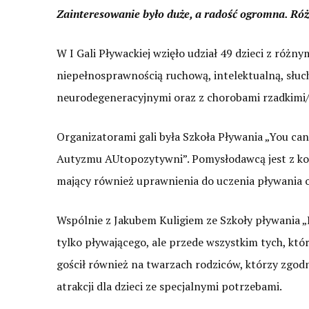
Zainteresowanie było duże, a radość ogromna. Róż
W I Gali Pływackiej wzięło udział 49 dzieci z róż
niepełnosprawnością ruchową, intelektualną, słu
neurodegeneracyjnymi oraz z chorobami rzadkimi
Organizatorami gali była Szkoła Pływania „You ca
Autyzmu AUtopozytywni”. Pomysłodawcą jest z kolei
mający również uprawnienia do uczenia pływania o
Wspólnie z Jakubem Kuligiem ze Szkoły pływania „H
tylko pływającego, ale przede wszystkim tych, któr
gościł również na twarzach rodziców, którzy zgodn
atrakcji dla dzieci ze specjalnymi potrzebami.