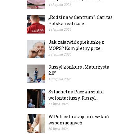
4 sierpnia 2026
„Rodzina w Centrum". Caritas
Polska realizuje...
4 sierpnia 2026
Jak załatwić opiekunkę z
MOPS? Kompletny prze...
3 sierpnia 2026
Ruszył konkurs „Maturzysta
2.0”
1 sierpnia 2026
Szlachetna Paczka szuka
wolontariuszy. Ruszył...
31 lipca 2026
W Polsce brakuje mieszkań
wspomaganych
30 lipca 2026