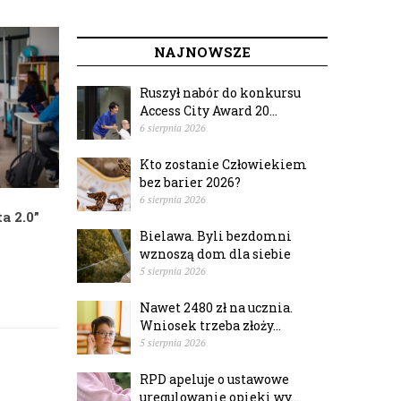
NAJNOWSZE
Ruszył nabór do konkursu
Access City Award 20...
6 sierpnia 2026
Kto zostanie Człowiekiem
bez barier 2026?
6 sierpnia 2026
a 2.0”
Bielawa. Byli bezdomni
wznoszą dom dla siebie
5 sierpnia 2026
Nawet 2480 zł na ucznia.
Wniosek trzeba złoży...
5 sierpnia 2026
RPD apeluje o ustawowe
uregulowanie opieki wy...