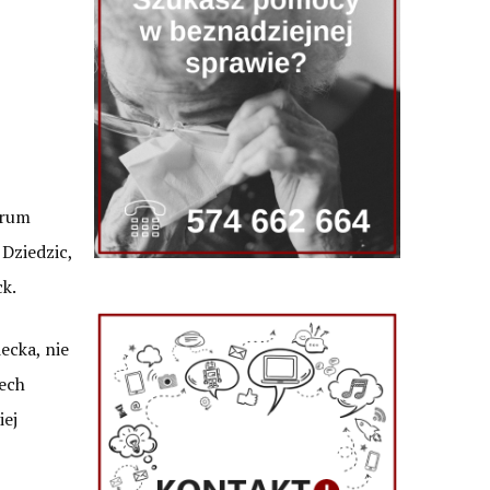
trum
Dziedzic,
k.
ecka, nie
iech
iej