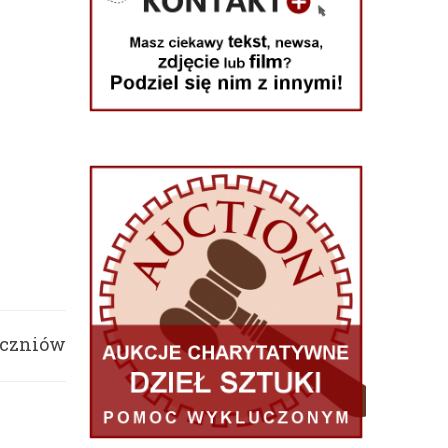
uczniów
czne?