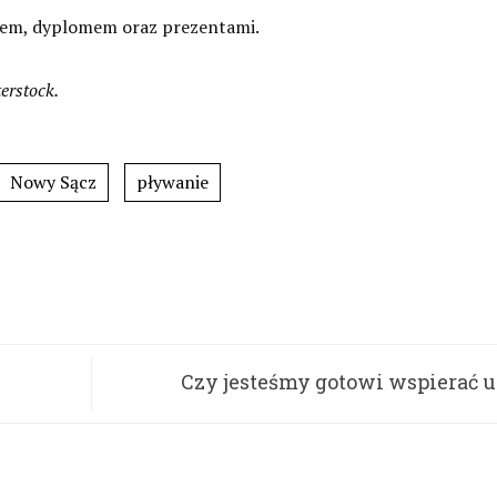
alem, dyplomem oraz prezentami.
terstock.
Nowy Sącz
pływanie
Czy jesteśmy gotowi wspierać 
mających problemy psychi