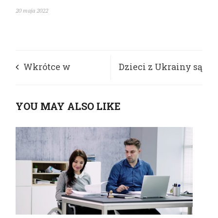
20 maja 2022
Wkrótce w
Dzieci z Ukrainy są
Częstochowie.
łatwym łupem dla
YOU MAY ALSO LIKE
Piłkarskie
handlarzy ludźmi
mistrzostwa osób
bezdomnych