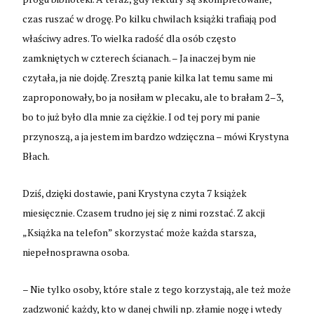
czas ruszać w drogę. Po kilku chwilach książki trafiają pod
właściwy adres. To wielka radość dla osób często
zamkniętych w czterech ścianach. – Ja inaczej bym nie
czytała, ja nie dojdę. Zresztą panie kilka lat temu same mi
zaproponowały, bo ja nosiłam w plecaku, ale to brałam 2–3,
bo to już było dla mnie za ciężkie. I od tej pory mi panie
przynoszą, a ja jestem im bardzo wdzięczna – mówi Krystyna
Błach.
Dziś, dzięki dostawie, pani Krystyna czyta 7 książek
miesięcznie. Czasem trudno jej się z nimi rozstać. Z akcji
„Książka na telefon” skorzystać może każda starsza,
niepełnosprawna osoba.
– Nie tylko osoby, które stale z tego korzystają, ale też może
zadzwonić każdy, kto w danej chwili np. złamie nogę i wtedy