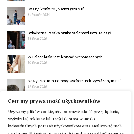
Ruszył konkurs „Maturzysta 2.0”
1 sierpnia 2026
Szlachetna Paczka szuka wolontariuszy. Ruszył...
31 lipca 2026
W Polsce brakuje mieszkań wspomaganych
30 lipca 2026
Nowy Program Pomocy Osobom Pokrzywdzonym na l...
29 lipca 2026
Cenimy prywatność użytkowników
Mazowsze. Symboliczna złotówka za bilet do in...
29 lipca 2026
Używamy plików cookie, aby poprawić jakość przeglądania,
wyświetlać reklamy lub treści dostosowane do
indywidualnych potrzeb użytkowników oraz analizować ruch
na stronie. Kliknięcie przycisku „Akceptuj wszystkie” oznacza