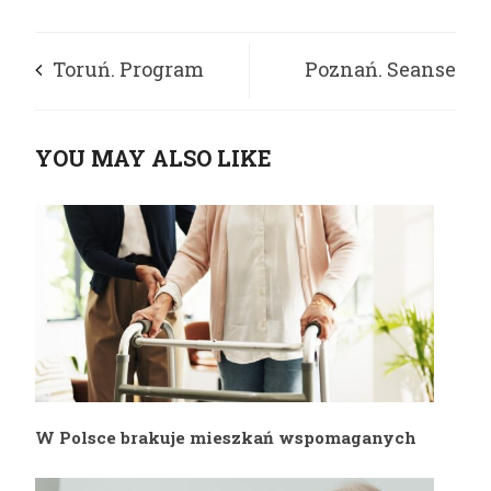
Toruń. Program
Poznań. Seanse
„Dzielimy się
filmowe w mroźne
YOU MAY ALSO LIKE
ciepłem”
dni dla osób
bezdomnym
W Polsce brakuje mieszkań wspomaganych