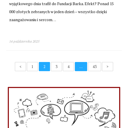
wyjątkowego dnia trafił do Fundacji Barka. Efekt? Ponad 15
000 złotych zebranych w jeden dzień – wszystko dzięki
zaangażowaniu i sercom…
14 października 2025
<
1
2
3
4
…
43
>