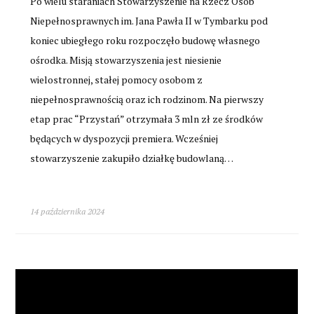
Po wielu staraniach Stowarzyszenie na Rzecz Osób
Niepełnosprawnych im. Jana Pawła II w Tymbarku pod
koniec ubiegłego roku rozpoczęło budowę własnego
ośrodka. Misją stowarzyszenia jest niesienie
wielostronnej, stałej pomocy osobom z
niepełnosprawnością oraz ich rodzinom. Na pierwszy
etap prac “Przystań” otrzymała 3 mln zł ze środków
będących w dyspozycji premiera. Wcześniej
stowarzyszenie zakupiło działkę budowlaną…
14 października 2024