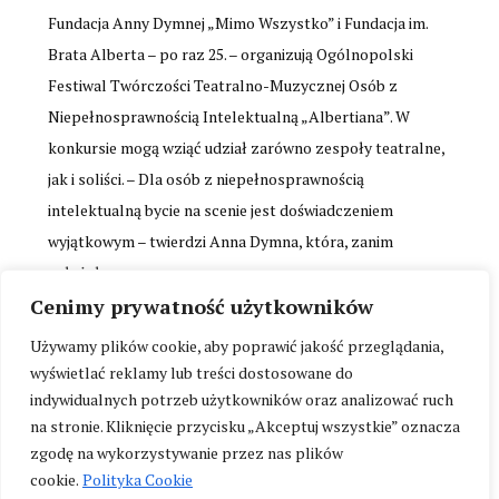
Fundacja Anny Dymnej „Mimo Wszystko” i Fundacja im.
Brata Alberta – po raz 25. – organizują Ogólnopolski
Festiwal Twórczości Teatralno-Muzycznej Osób z
Niepełnosprawnością Intelektualną „Albertiana”. W
konkursie mogą wziąć udział zarówno zespoły teatralne,
jak i soliści. – Dla osób z niepełnosprawnością
intelektualną bycie na scenie jest doświadczeniem
wyjątkowym – twierdzi Anna Dymna, która, zanim
założyła…
Cenimy prywatność użytkowników
Używamy plików cookie, aby poprawić jakość przeglądania,
10 października 2024
wyświetlać reklamy lub treści dostosowane do
indywidualnych potrzeb użytkowników oraz analizować ruch
na stronie. Kliknięcie przycisku „Akceptuj wszystkie” oznacza
zgodę na wykorzystywanie przez nas plików
<
1
2
3
4
5
…
25
>
cookie.
Polityka Cookie